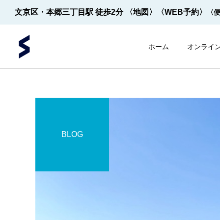
文京区・本郷三丁目駅 徒歩2分
〈地図〉
〈WEB予約〉
〈
ホーム
オンライ
BLOG
内視鏡
内視鏡
内視鏡の先端！
【2022年5月～】大腸内視
鏡の件数 ※2026年8月1
日更新