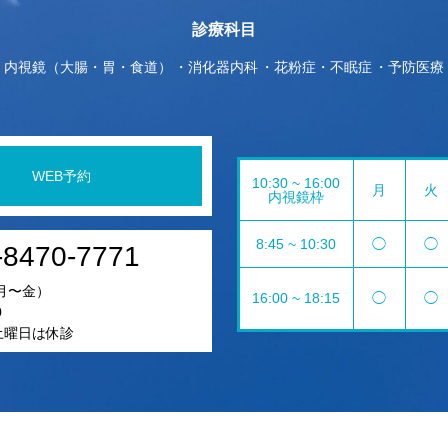
診療科目
内視鏡（大腸・胃・食道）
消化器内科
花粉症・不眠症
予防医療
WEB予約
10:30 ~ 16:00
月
火
内視鏡枠
8:45 ~ 10:30
◯
◯
-8470-7771
月〜金）
16:00 ~ 18:15
◯
◯
0
5土曜日は休診