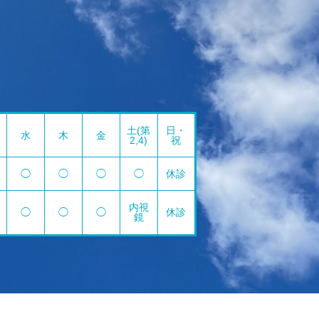
土(第
日・
水
木
金
2,4)
祝
◯
◯
◯
◯
休診
内視
◯
◯
◯
休診
鏡