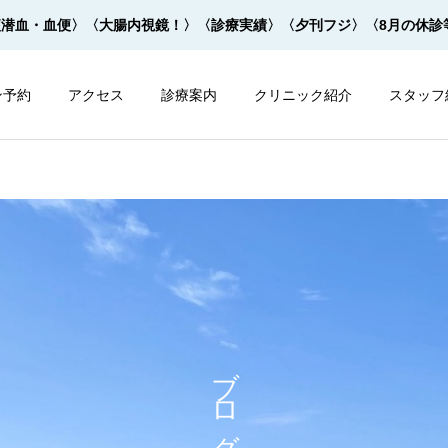
便潜血・血便〉
〈大腸内視鏡！〉
〈診療実績〉
〈夕刊フジ〉
〈8月の休診
ン予約
アクセス
診療案内
クリニック紹介
スタッフ
内視鏡
内視鏡
大腸内視鏡の下剤を院内で
大腸内視鏡の下剤は早すぎ
ブログ
飲めます！
てもダメ！