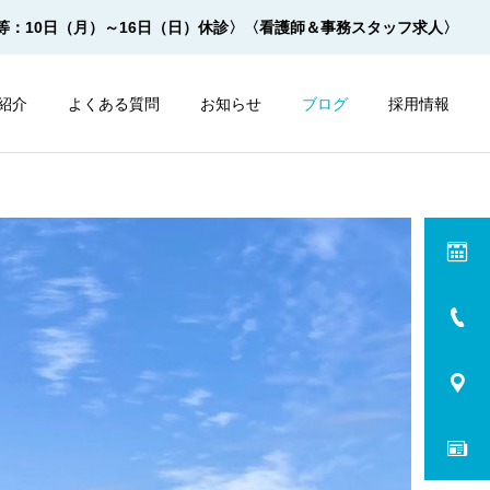
等：10日（月）～16日（日）休診〉
〈看護師＆事務スタッフ求人〉
紹介
よくある質問
お知らせ
ブログ
採用情報
内視鏡
内視鏡
サルプレップの飲み方 ２杯
モビプレップの飲み方 ２杯
１杯法【動画】
１杯法【動画】