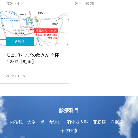
2026.01.01
2025.08.29
内視鏡
モビプレップの飲み方 ２杯
１杯法【動画】
2026.01.06
診療科目
内視鏡（大腸・胃・食道）
消化器内科
花粉症・不眠症
予防医療