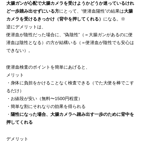
大腸ガンが心配で大腸カメラを受けようかどうか迷っているけれ
ど一歩踏み出せずにいる方
にとって、“便潜血陽性”の結果は
大腸
カメラを受けるきっかけ（背中を押してくれる）
になる。※
逆にデメリットは、
便潜血が陰性だった場合に、”偽陰性”（＝大腸ガンがあるのに便
潜血は陰性となる）の方が結構いる（＝便潜血が陰性でも安心は
できない）。
便潜血検査のポイントを簡単にあげると、
メリット
・身体に負担をかけることなく検査できる（でた大便を棒でこす
るだけ）
・お値段が安い（無料〜1500円程度）
・簡単な割にそれなりの効果を得られる
・
陽性になった場合、大腸カメラへ踏み出す一歩のために背中を
押してくれる
デメリット