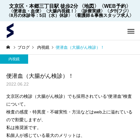
文京区・本郷三丁目駅 徒歩2分
〈地図〉
〈WEB予約〉
〈便潜血・血便〉
〈大腸内視鏡！〉
〈診療実績〉
〈夕刊フジ〉
〈8月の休診等：5日（水）休診〉
〈看護師＆事務スタッフ求人〉
ブログ
内視鏡
便潜血（大腸がん検診）！
内視鏡
便潜血（大腸がん検診）！
2022.06.22
文京区の検診（大腸がん検診）でも採用されている“便潜血”検査
内視鏡
内視鏡
について。
検査の感度・特異度・不確実性・方法などはweb上に溢れている
【2022年5月～】大腸内視
大腸内視鏡の下剤を院
ので割愛しますが、
鏡の件数 ※2026年8月1
飲めます！
私は推奨派です。
日更新
私個人が感じている最大のメリットは、