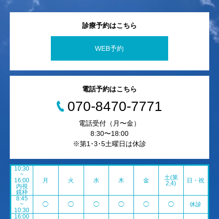
診療予約はこちら
WEB予約
電話予約はこちら
070-8470-7771
電話受付（月〜金）
8:30〜18:00
※第1･3･5土曜日は休診
10:30
~
土(第
16:00
月
火
水
木
金
日・祝
2,4)
内視
鏡枠
8:45
~
◯
◯
◯
◯
◯
◯
休診
10:30
16:00