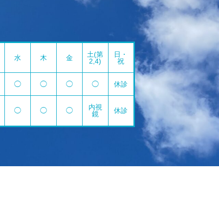
土(第
日・
水
木
金
2,4)
祝
◯
◯
◯
◯
休診
内視
◯
◯
◯
休診
鏡