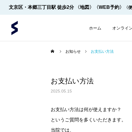
文京区・本郷三丁目駅 徒歩2分
〈地図〉
〈WEB予約〉
〈
ホーム
オンライ
お知らせ
お支払い方法
お支払い方法
内視鏡
内視鏡
2025.05.15
内視鏡の先端！
【2022年5月～】大腸内視
お支払い方法は何が使えますか？
鏡の件数 ※2026年8月1
というご質問を多くいただきます。
日更新
当院では、