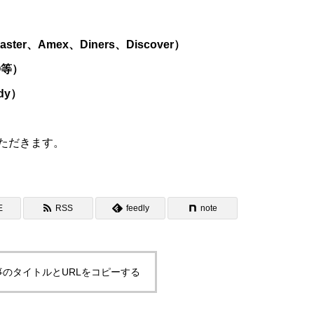
r、Amex、Diners、Discover）
O等）
dy）
ただきます。
E
RSS
feedly
note
事のタイトルとURLをコピーする