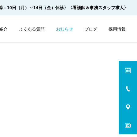
等：10日（月）～14日（金）休診〉
〈看護師＆事務スタッフ求人〉
紹介
よくある質問
お知らせ
ブログ
採用情報
内視鏡
内視鏡
サルプレップの飲み方 ２杯
モビプレップの飲み方 ２杯
１杯法【動画】
１杯法【動画】