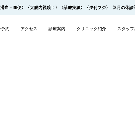
便潜血・血便〉
〈大腸内視鏡！〉
〈診療実績〉
〈夕刊フジ〉
〈8月の休診
ン予約
アクセス
診療案内
クリニック紹介
スタッフ
内視鏡
内視鏡
大腸内視鏡の下剤を院内で
大腸内視鏡の下剤は早すぎ
飲めます！
てもダメ！