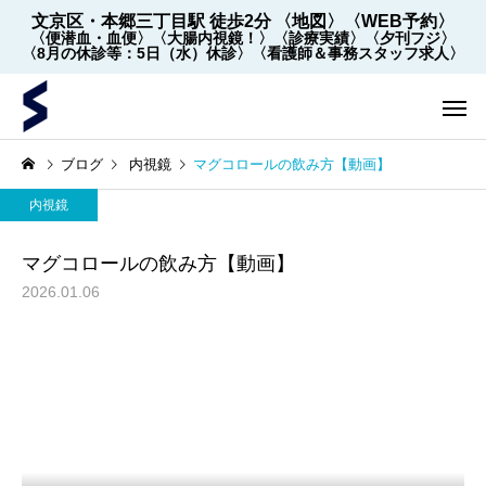
文京区・本郷三丁目駅 徒歩2分
〈地図〉
〈WEB予約〉
〈便潜血・血便〉
〈大腸内視鏡！〉
〈診療実績〉
〈夕刊フジ〉
〈8月の休診等：5日（水）休診〉
〈看護師＆事務スタッフ求人〉
ブログ
内視鏡
マグコロールの飲み方【動画】
内視鏡
マグコロールの飲み方【動画】
2026.01.06
内視鏡
内視鏡
【2022年5月～】大腸内視
大腸内視鏡の下剤を院
鏡の件数 ※2026年8月1
飲めます！
日更新