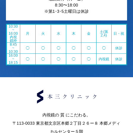
8:30〜18:00
※第1･3･5土曜日は休診
10:30
~
土(第
16:00
月
火
水
木
金
日・祝
2,4)
内視
鏡枠
8:45
~
◯
◯
◯
◯
◯
◯
休診
10:30
16:00
~
◯
◯
◯
◯
◯
内視鏡
休診
18:15
内視鏡の 質 にこだわる。
〒113-0033 東京都文京区本郷２丁目２６ー８ 本郷メディ
カルセンター５階