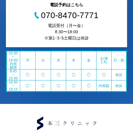
電話予約はこちら
070-8470-7771
電話受付（月〜金）
8:30〜18:00
※第1･3･5土曜日は休診
10:30
~
土(第
16:00
月
火
水
木
金
日・祝
2,4)
内視
鏡枠
8:45
~
◯
◯
◯
◯
◯
◯
休診
10:30
16:00
~
◯
◯
◯
◯
◯
内視鏡
休診
18:15