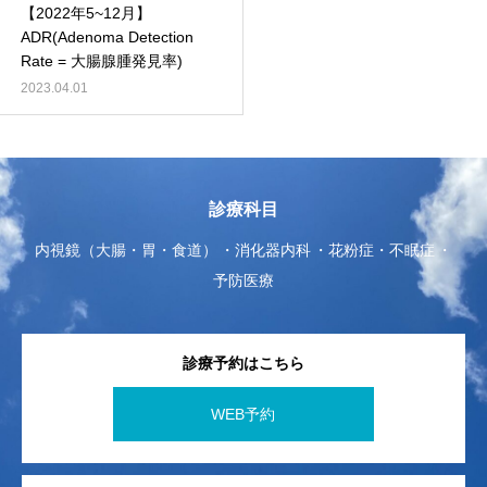
【2022年5~12月】
ADR(Adenoma Detection
Rate = 大腸腺腫発見率)
2023.04.01
診療科目
内視鏡（大腸・胃・食道）
消化器内科
花粉症・不眠症
予防医療
診療予約はこちら
WEB予約