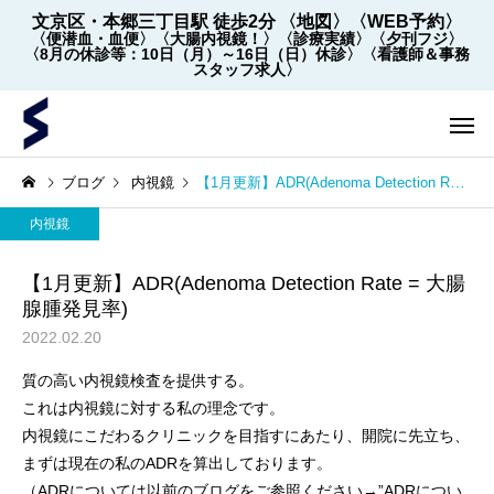
文京区・本郷三丁目駅 徒歩2分
〈地図〉
〈WEB予約〉
〈便潜血・血便〉
〈大腸内視鏡！〉
〈診療実績〉
〈夕刊フジ〉
〈8月の休診等：10日（月）～16日（日）休診〉
〈看護師＆事務
スタッフ求人〉
ブログ
内視鏡
【1月更新】ADR(Adenoma Detection Rate = 大腸腺腫発見率)
内視鏡
【1月更新】ADR(Adenoma Detection Rate = 大腸
腺腫発見率)
2022.02.20
内視鏡
内視鏡
質の高い内視鏡検査を提供する。
これは内視鏡に対する私の理念です。
【2022年5月～】大腸内視
大腸内視鏡の下剤を院
内視鏡にこだわるクリニックを目指すにあたり、開院に先立ち、
鏡の件数 ※2026年8月1
飲めます！
まずは現在の私のADRを算出しております。
日更新
（ADRについては以前のブログをご参照ください→
”ADRについ