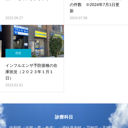
の件数 ※2024年7月1日更
新
2022.06.27
2024.07.06
疾患
インフルエンザ予防接種の在
庫状況（２０２３年１月１
日）
2023.01.01
診療科目
内視鏡（大腸・胃・食道）
消化器内科
花粉症・不眠症