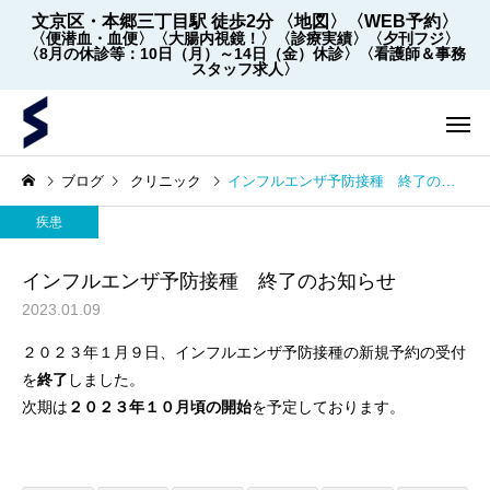
文京区・本郷三丁目駅 徒歩2分
〈地図〉
〈WEB予約〉
〈便潜血・血便〉
〈大腸内視鏡！〉
〈診療実績〉
〈夕刊フジ〉
〈8月の休診等：10日（月）～14日（金）休診〉
〈看護師＆事務
スタッフ求人〉
ブログ
クリニック
インフルエンザ予防接種 終了のお知らせ
疾患
インフルエンザ予防接種 終了のお知らせ
2023.01.09
２０２３年１月９日、インフルエンザ予防接種の新規予約の受付
内視鏡
内視鏡
を
終了
しました。
次期は
２０２３年１０月頃の開始
を予定しております。
【2022年5月～】大腸内視
大腸内視鏡の下剤を院
鏡の件数 ※2026年8月1
飲めます！
日更新