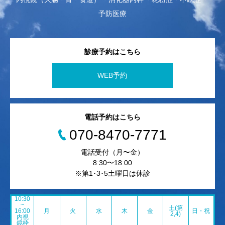
予防医療
診療予約はこちら
WEB予約
電話予約はこちら
070-8470-7771
電話受付（月〜金）
8:30〜18:00
※第1･3･5土曜日は休診
10:30
~
土(第
16:00
月
火
水
木
金
日・祝
2,4)
内視
鏡枠