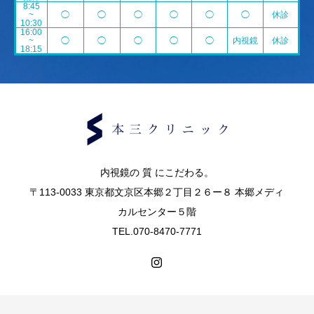
8:45
~
◯
◯
◯
◯
◯
◯
休診
10:30
16:00
~
◯
◯
◯
◯
◯
内視鏡
休診
18:15
内視鏡の 質 にこだわる。
〒113-0033 東京都文京区本郷２丁目２６ー８ 本郷メディ
カルセンター５階
TEL.070-8470-7771