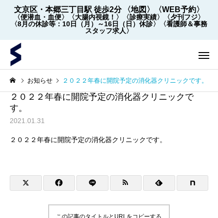
文京区・本郷三丁目駅 徒歩2分
〈地図〉
〈WEB予約〉
〈便潜血・血便〉
〈大腸内視鏡！〉
〈診療実績〉
〈夕刊フジ〉
〈8月の休診等：10日（月）～16日（日）休診〉
〈看護師＆事務
スタッフ求人〉
お知らせ
２０２２年春に開院予定の消化器クリニックです。
２０２２年春に開院予定の消化器クリニックで
す。
2021.01.31
２０２２年春に開院予定の消化器クリニックです。
内視鏡
内視鏡
【2022年5月～】大腸内視
大腸内視鏡の下剤を院
鏡の件数 ※2026年8月1
飲めます！
日更新
この記事のタイトルとURLをコピーする