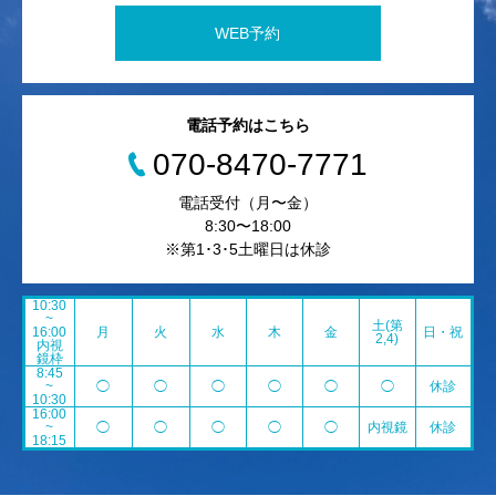
WEB予約
電話予約はこちら
070-8470-7771
電話受付（月〜金）
8:30〜18:00
※第1･3･5土曜日は休診
10:30
~
土(第
16:00
月
火
水
木
金
日・祝
2,4)
内視
鏡枠
8:45
~
◯
◯
◯
◯
◯
◯
休診
10:30
16:00
~
◯
◯
◯
◯
◯
内視鏡
休診
18:15