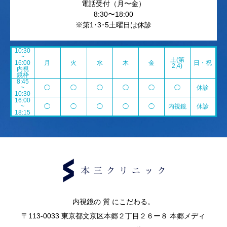
電話受付（月〜金）
8:30〜18:00
※第1･3･5土曜日は休診
10:30
~
土(第
16:00
月
火
水
木
金
日・祝
2,4)
内視
鏡枠
8:45
~
◯
◯
◯
◯
◯
◯
休診
10:30
16:00
~
◯
◯
◯
◯
◯
内視鏡
休診
18:15
内視鏡の 質 にこだわる。
〒113-0033 東京都文京区本郷２丁目２６ー８ 本郷メディ