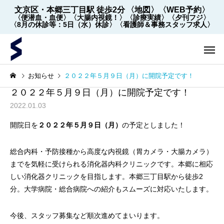
文京区・本郷三丁目駅 徒歩2分
〈地図〉
〈WEB予約〉
〈便潜血・血便〉
〈大腸内視鏡！〉
〈診療実績〉
〈夕刊フジ〉
〈8月の休診等：5日（水）休診〉
〈看護師＆事務スタッフ求人〉
お知らせ
２０２２年５月９日（月）に開院予定です！
２０２２年５月９日（月）に開院予定です！
2022.01.03
開院日を
２０２２年５月９日（月）
の予定としました！
総合内科・予防接種から高度な内視鏡（胃カメラ・大腸カメラ）
内視鏡
内視鏡
までを気軽に受けられる消化器内科クリニックです。本郷に相応
しい消化器クリニックを目指します。本郷三丁目駅から徒歩2
【2022年5月～】大腸内視
大腸内視鏡の下剤を院
分。大学病院・総合病院への紹介もスムーズに対応いたします。
鏡の件数 ※2026年8月1
飲めます！
日更新
今後、スタッフ募集など順次進めてまいります。