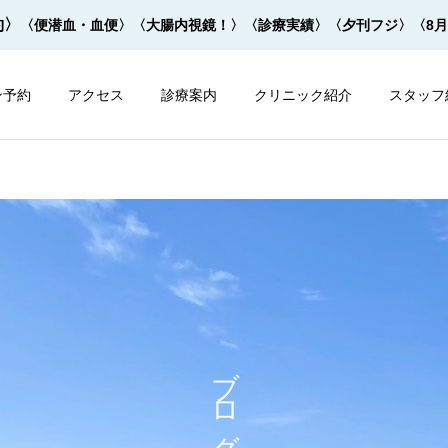
約〉
〈便潜血・血便〉
〈大腸内視鏡！〉
〈診療実績〉
〈夕刊フジ〉
〈8
ン予約
アクセス
診療案内
クリニック紹介
スタッフ
内視鏡
内視鏡
大腸内視鏡の下剤を院内で
大腸内視鏡の下剤は早すぎ
ブログ
飲めます！
てもダメ！