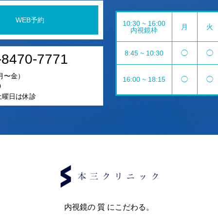
WEB予約
10:30 ~ 16:00
月
火
内視鏡枠
8:45 ~ 10:30
◯
◯
-8470-7771
月〜金）
16:00 ~ 18:15
◯
◯
0
5土曜日は休診
内視鏡の 質 にこだわる。