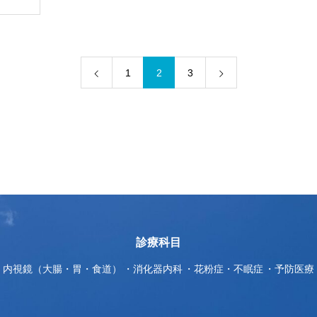
1
2
3
診療科目
内視鏡（大腸・胃・食道）
消化器内科
花粉症・不眠症
予防医療