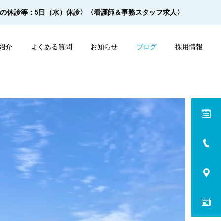
月の休診等：5日（水）休診〉
〈看護師＆事務スタッフ求人〉
紹介
よくある質問
お知らせ
ブログ
採用情報
内視鏡
内視鏡
サルプレップの飲み方 ２杯
モビプレップの飲み方 ２杯
１杯法【動画】
１杯法【動画】