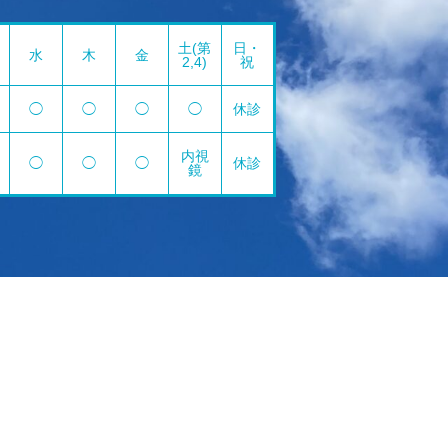
土(第
日・
水
木
金
2,4)
祝
◯
◯
◯
◯
休診
内視
◯
◯
◯
休診
鏡