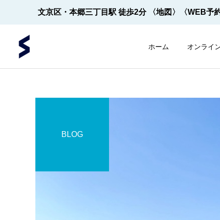
文京区・本郷三丁目駅 徒歩2分
〈地図〉
〈WEB予
ホーム
オンライ
BLOG
内視鏡
内視鏡
内視鏡の先端！
【2022年5月～】大腸内視
鏡の件数 ※2026年8月1
日更新