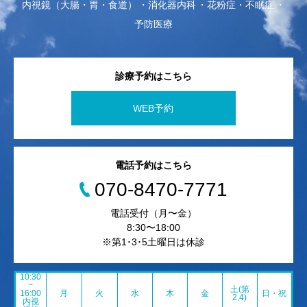
内視鏡（大腸・胃・食道）
消化器内科
花粉症・不眠症
予防医療
診療予約はこちら
WEB予約
電話予約はこちら
070-8470-7771
電話受付（月〜金）
8:30〜18:00
※第1･3･5土曜日は休診
10:30
~
土(第
16:00
月
火
水
木
金
日・祝
2,4)
内視