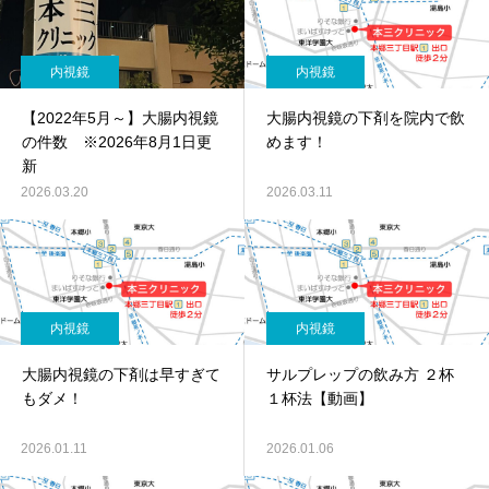
内視鏡
内視鏡
【2022年5月～】大腸内視鏡
大腸内視鏡の下剤を院内で飲
の件数 ※2026年8月1日更
めます！
新
2026.03.20
2026.03.11
内視鏡
内視鏡
大腸内視鏡の下剤は早すぎて
サルプレップの飲み方 ２杯
もダメ！
１杯法【動画】
2026.01.11
2026.01.06