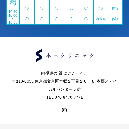
鏡枠
8:45
~
◯
◯
◯
◯
◯
◯
休診
10:30
16:00
~
◯
◯
◯
◯
◯
内視鏡
休診
18:15
内視鏡の 質 にこだわる。
〒113-0033 東京都文京区本郷２丁目２６ー８ 本郷メディ
カルセンター５階
TEL.070-8470-7771