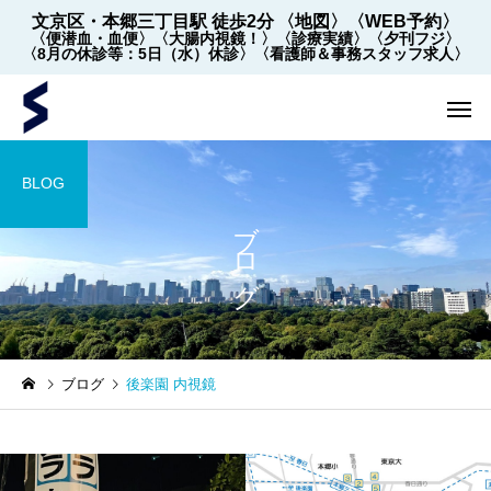
文京区・本郷三丁目駅 徒歩2分
〈地図〉
〈WEB予約〉
〈便潜血・血便〉
〈大腸内視鏡！〉
〈診療実績〉
〈夕刊フジ〉
〈8月の休診等：5日（水）休診〉
〈看護師＆事務スタッフ求人〉
BLOG
ブログ
内視鏡
内視鏡
ブログ
後楽園 内視鏡
【2022年5月～】大腸内視
大腸内視鏡の下剤を院
鏡の件数 ※2026年8月1
飲めます！
日更新