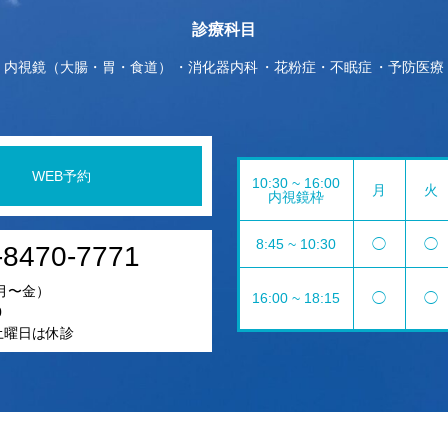
診療科目
内視鏡（大腸・胃・食道）
消化器内科
花粉症・不眠症
予防医療
WEB予約
10:30 ~ 16:00
月
火
内視鏡枠
8:45 ~ 10:30
◯
◯
-8470-7771
月〜金）
16:00 ~ 18:15
◯
◯
0
5土曜日は休診