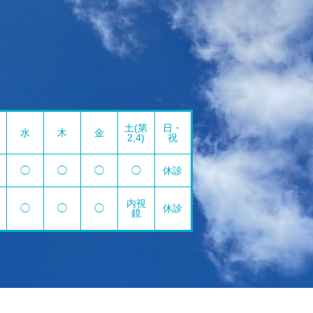
土(第
日・
水
木
金
2,4)
祝
◯
◯
◯
◯
休診
内視
◯
◯
◯
休診
鏡