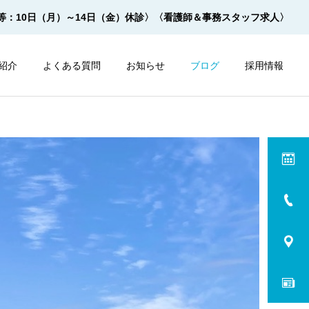
等：10日（月）～14日（金）休診〉
〈看護師＆事務スタッフ求人〉
紹介
よくある質問
お知らせ
ブログ
採用情報
内視鏡
内視鏡
サルプレップの飲み方 ２杯
モビプレップの飲み方 ２杯
１杯法【動画】
１杯法【動画】