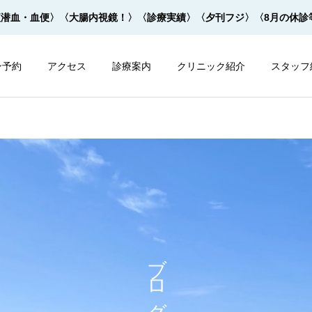
便潜血・血便〉
〈大腸内視鏡！〉
〈診療実績〉
〈夕刊フジ〉
〈8月の休診
ン予約
アクセス
診療案内
クリニック紹介
スタッフ
内視鏡
内視鏡
大腸内視鏡の下剤を院内で
大腸内視鏡の下剤は早すぎ
ブログ
飲めます！
てもダメ！