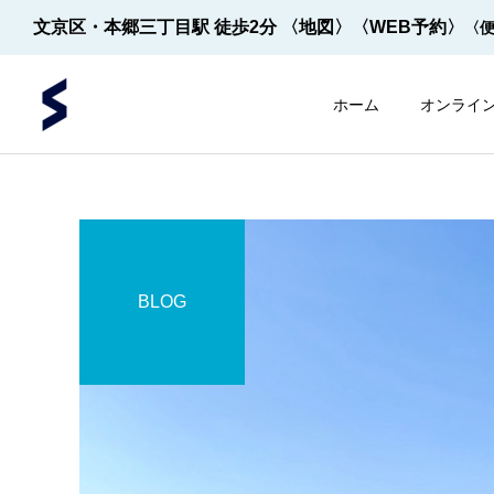
文京区・本郷三丁目駅 徒歩2分
〈地図〉
〈WEB予約〉
〈
ホーム
オンライ
BLOG
内視鏡
内視鏡
内視鏡の先端！
【2022年5月～】大腸内視
鏡の件数 ※2026年8月1
日更新