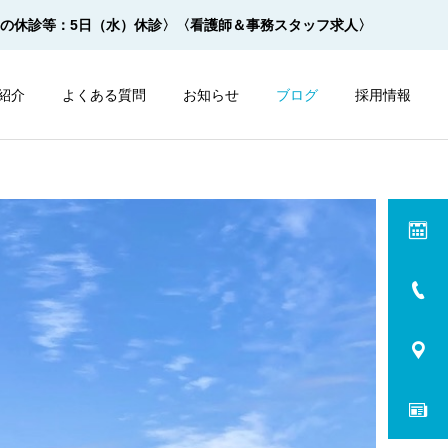
月の休診等：5日（水）休診〉
〈看護師＆事務スタッフ求人〉
紹介
よくある質問
お知らせ
ブログ
採用情報
内視鏡
内視鏡
サルプレップの飲み方 ２杯
モビプレップの飲み方 ２杯
１杯法【動画】
１杯法【動画】