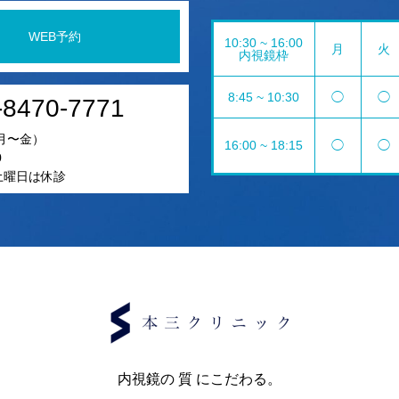
WEB予約
10:30 ~ 16:00
月
火
内視鏡枠
8:45 ~ 10:30
◯
◯
-8470-7771
月〜金）
16:00 ~ 18:15
◯
◯
0
5土曜日は休診
内視鏡の 質 にこだわる。