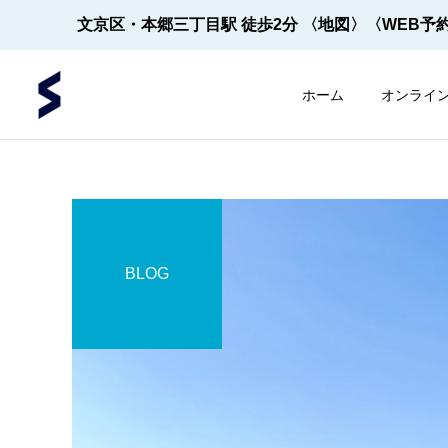
文京区・本郷三丁目駅 徒歩2分
〈地図〉
〈WEB予
ホーム
オンライ
BLOG
内視鏡
内視鏡
内視鏡の先端！
【2022年5月～】大腸内視
鏡の件数 ※2026年8月1
日更新