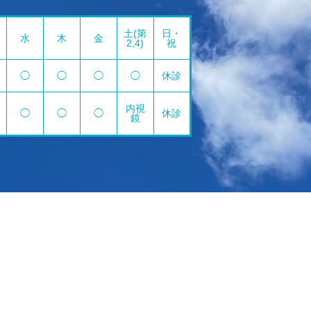
土(第
日・
水
木
金
2,4)
祝
◯
◯
◯
◯
休診
内視
◯
◯
◯
休診
鏡