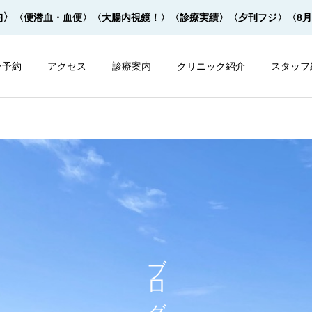
約〉
〈便潜血・血便〉
〈大腸内視鏡！〉
〈診療実績〉
〈夕刊フジ〉
〈8
ン予約
アクセス
診療案内
クリニック紹介
スタッフ
内視鏡
内視鏡
大腸内視鏡の下剤を院内で
大腸内視鏡の下剤は早すぎ
ブログ
飲めます！
てもダメ！