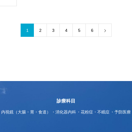
1
2
3
4
5
6
診療科目
内視鏡（大腸・胃・食道）
消化器内科
花粉症・不眠症
予防医療