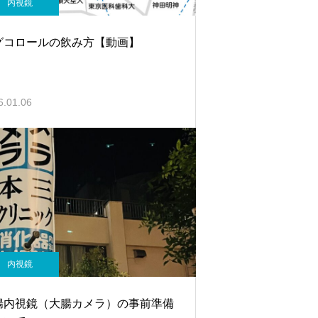
内視鏡
グコロールの飲み方【動画】
6.01.06
内視鏡
腸内視鏡（大腸カメラ）の事前準備