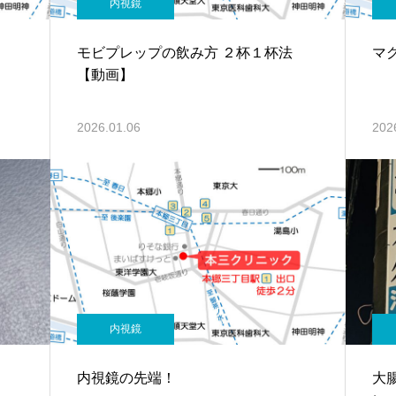
内視鏡
モビプレップの飲み方 ２杯１杯法
マ
【動画】
2026.01.06
202
内視鏡
内視鏡の先端！
大