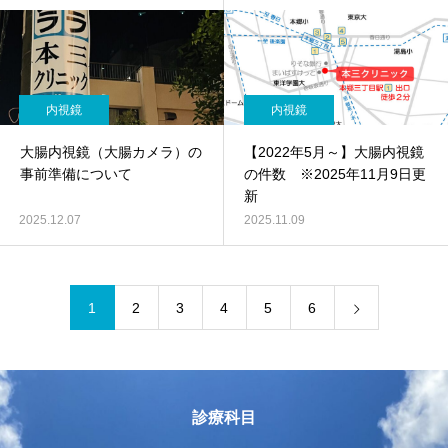
内視鏡
内視鏡
大腸内視鏡（大腸カメラ）の
【2022年5月～】大腸内視鏡
事前準備について
の件数 ※2025年11月9日更
新
2025.12.07
2025.11.09
1
2
3
4
5
6
診療科目