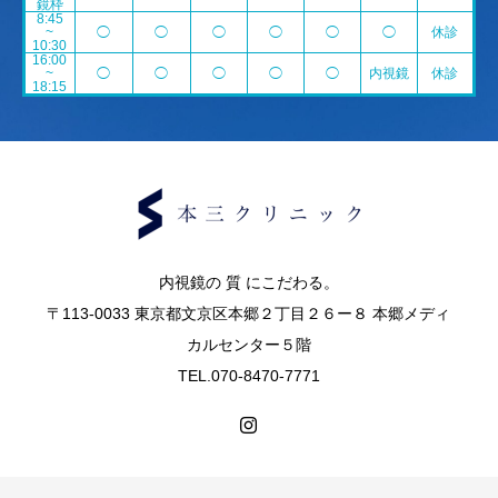
鏡枠
8:45
~
◯
◯
◯
◯
◯
◯
休診
10:30
16:00
~
◯
◯
◯
◯
◯
内視鏡
休診
18:15
内視鏡の 質 にこだわる。
〒113-0033 東京都文京区本郷２丁目２６ー８ 本郷メディ
カルセンター５階
TEL.070-8470-7771