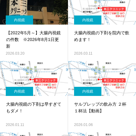
内視鏡
内視鏡
【2022年5月～】大腸内視鏡
大腸内視鏡の下剤を院内で飲
の件数 ※2026年8月1日更
めます！
新
2026.03.20
2026.03.11
内視鏡
内視鏡
大腸内視鏡の下剤は早すぎて
サルプレップの飲み方 ２杯
もダメ！
１杯法【動画】
2026.01.11
2026.01.06