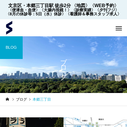
文京区・本郷三丁目駅 徒歩2分
〈地図〉
〈WEB予約〉
〈便潜血・血便〉
〈大腸内視鏡！〉
〈診療実績〉
〈夕刊フジ〉
〈8月の休診等：5日（水）休診〉
〈看護師＆事務スタッフ求人〉
BLOG
ブログ
内視鏡
内視鏡
ブログ
本郷三丁目
【2022年5月～】大腸内視
大腸内視鏡の下剤を院
鏡の件数 ※2026年8月1
飲めます！
日更新