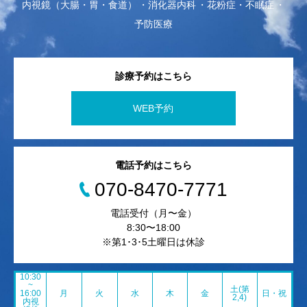
内視鏡（大腸・胃・食道）
消化器内科
花粉症・不眠症
予防医療
診療予約はこちら
WEB予約
電話予約はこちら
070-8470-7771
電話受付（月〜金）
8:30〜18:00
※第1･3･5土曜日は休診
10:30
~
土(第
16:00
月
火
水
木
金
日・祝
2,4)
内視