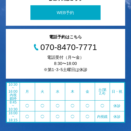
WEB予約
電話予約はこちら
070-8470-7771
電話受付（月〜金）
8:30〜18:00
※第1･3･5土曜日は休診
10:30
~
土(第
16:00
月
火
水
木
金
日・祝
2,4)
内視
鏡枠
8:45
~
◯
◯
◯
◯
◯
◯
休診
10:30
16:00
~
◯
◯
◯
◯
◯
内視鏡
休診
18:15