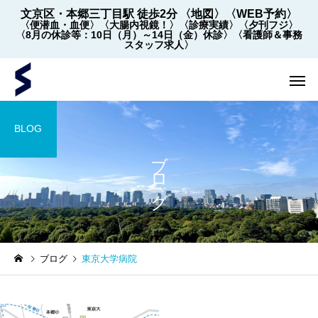
文京区・本郷三丁目駅 徒歩2分
〈地図〉
〈WEB予約〉
〈便潜血・血便〉
〈大腸内視鏡！〉
〈診療実績〉
〈夕刊フジ〉
〈8月の休診等：10日（月）～14日（金）休診〉
〈看護師＆事務
スタッフ求人〉
BLOG
ブログ
内視鏡
内視鏡
ブログ
東京大学病院
【2022年5月～】大腸内視
大腸内視鏡の下剤を院
鏡の件数 ※2026年8月1
飲めます！
日更新