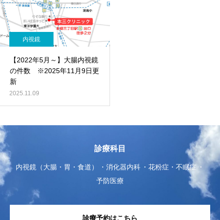
内視鏡
【2022年5月～】大腸内視鏡
の件数 ※2025年11月9日更
新
2025.11.09
診療科目
内視鏡（大腸・胃・食道）
消化器内科
花粉症・不眠症
予防医療
診療予約はこちら