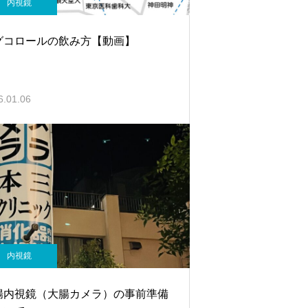
内視鏡
グコロールの飲み方【動画】
6.01.06
内視鏡
腸内視鏡（大腸カメラ）の事前準備