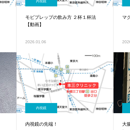
内視鏡
モビプレップの飲み方 ２杯１杯法
マ
【動画】
2026.01.06
202
内視鏡
内視鏡の先端！
大