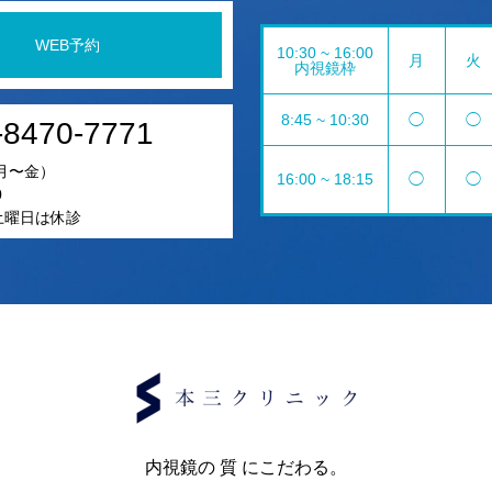
WEB予約
10:30 ~ 16:00
月
火
内視鏡枠
8:45 ~ 10:30
◯
◯
-8470-7771
月〜金）
16:00 ~ 18:15
◯
◯
0
5土曜日は休診
内視鏡の 質 にこだわる。