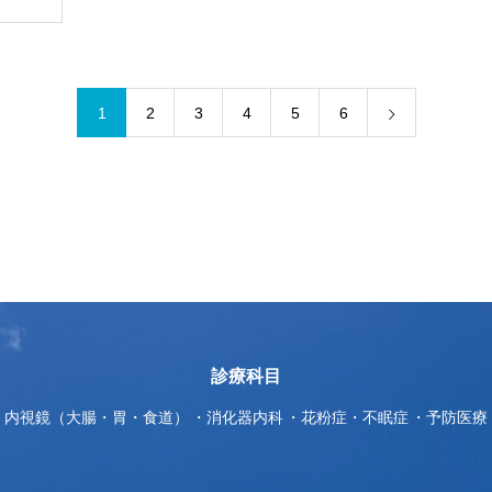
1
2
3
4
5
6
診療科目
内視鏡（大腸・胃・食道）
消化器内科
花粉症・不眠症
予防医療