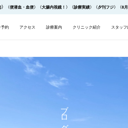
約〉
〈便潜血・血便〉
〈大腸内視鏡！〉
〈診療実績〉
〈夕刊フジ〉
〈8
ン予約
アクセス
診療案内
クリニック紹介
スタッフ
内視鏡
内視鏡
大腸内視鏡の下剤を院内で
大腸内視鏡の下剤は早すぎ
ブログ
飲めます！
てもダメ！