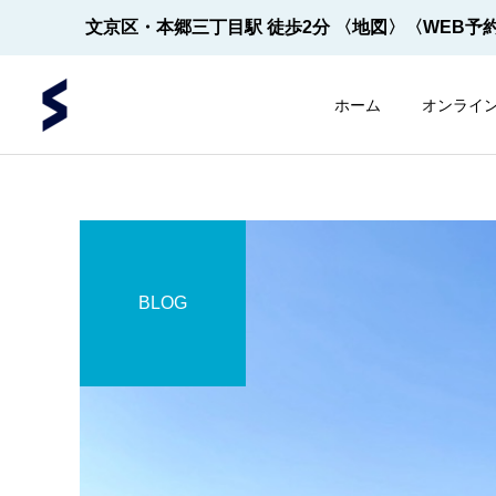
文京区・本郷三丁目駅 徒歩2分
〈地図〉
〈WEB予
ホーム
オンライ
BLOG
内視鏡
内視鏡
内視鏡の先端！
【2022年5月～】大腸内視
鏡の件数 ※2026年8月1
日更新