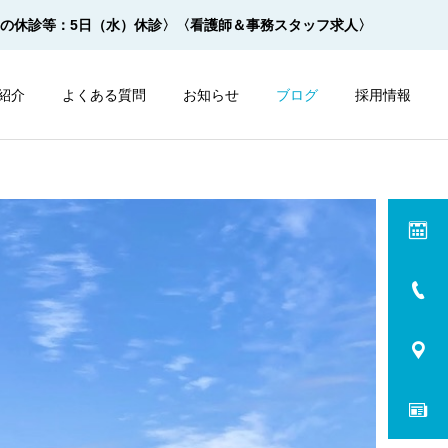
月の休診等：5日（水）休診〉
〈看護師＆事務スタッフ求人〉
紹介
よくある質問
お知らせ
ブログ
採用情報
内視鏡
内視鏡
サルプレップの飲み方 ２杯
モビプレップの飲み方 ２杯
１杯法【動画】
１杯法【動画】