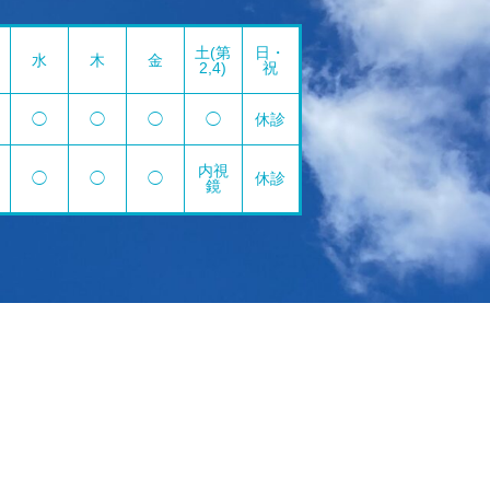
土(第
日・
水
木
金
2,4)
祝
◯
◯
◯
◯
休診
内視
◯
◯
◯
休診
鏡