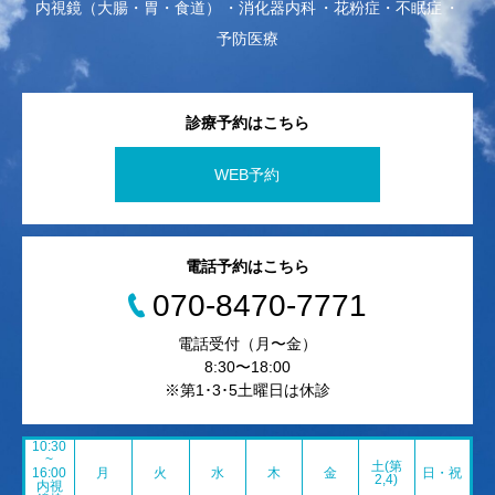
内視鏡（大腸・胃・食道）
消化器内科
花粉症・不眠症
予防医療
診療予約はこちら
WEB予約
電話予約はこちら
070-8470-7771
電話受付（月〜金）
8:30〜18:00
※第1･3･5土曜日は休診
10:30
~
土(第
16:00
月
火
水
木
金
日・祝
2,4)
内視