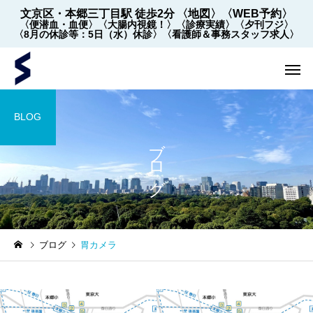
文京区・本郷三丁目駅 徒歩2分
〈地図〉
〈WEB予約〉
〈便潜血・血便〉
〈大腸内視鏡！〉
〈診療実績〉
〈夕刊フジ〉
〈8月の休診等：5日（水）休診〉
〈看護師＆事務スタッフ求人〉
BLOG
ブログ
内視鏡
内視鏡
ブログ
胃カメラ
【2022年5月～】大腸内視
大腸内視鏡の下剤を院
鏡の件数 ※2026年8月1
飲めます！
日更新