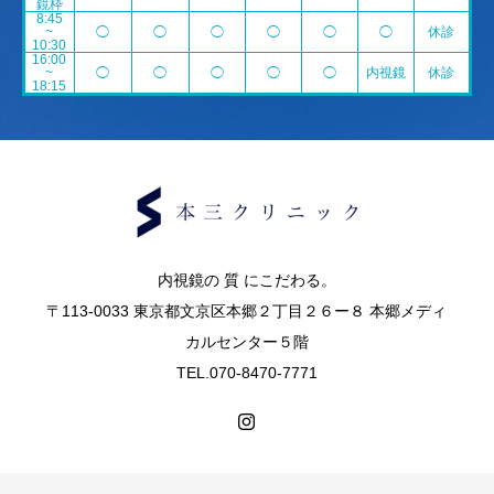
鏡枠
8:45
~
◯
◯
◯
◯
◯
◯
休診
10:30
16:00
~
◯
◯
◯
◯
◯
内視鏡
休診
18:15
内視鏡の 質 にこだわる。
〒113-0033 東京都文京区本郷２丁目２６ー８ 本郷メディ
カルセンター５階
TEL.070-8470-7771