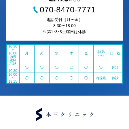
070-8470-7771
電話受付（月〜金）
8:30〜18:00
※第1･3･5土曜日は休診
10:30
~
土(第
16:00
月
火
水
木
金
日・祝
2,4)
内視
鏡枠
8:45
~
◯
◯
◯
◯
◯
◯
休診
10:30
16:00
~
◯
◯
◯
◯
◯
内視鏡
休診
18:15