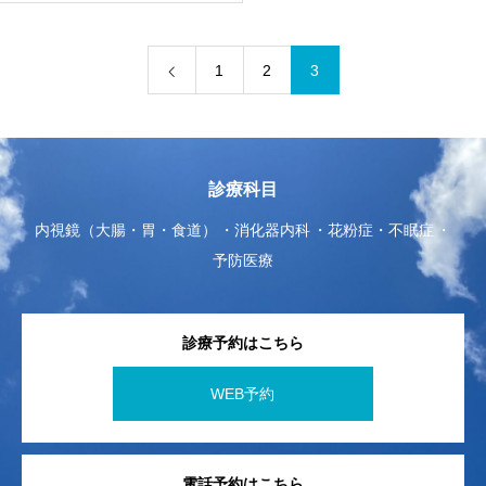
1
2
3
診療科目
内視鏡（大腸・胃・食道）
消化器内科
花粉症・不眠症
予防医療
診療予約はこちら
WEB予約
電話予約はこちら