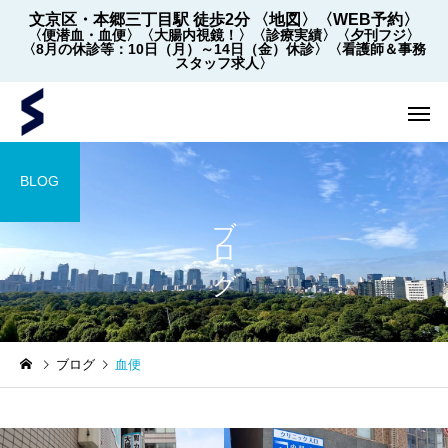
文京区・本郷三丁目駅 徒歩2分
〈地図〉
〈WEB予約〉
〈便潜血・血便〉
〈大腸内視鏡！〉
〈診療実績〉
〈夕刊フジ〉
〈8月の休診等：10日（月）～14日（金）休診〉
〈看護師＆事務
スタッフ求人〉
BLOG
ブログ
内視鏡
内視鏡
ブログ
血便
【2022年5月～】大腸内視
大腸内視鏡の下剤を院
鏡の件数 ※2026年8月1
飲めます！
日更新