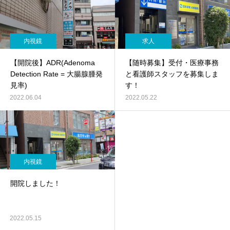
内視鏡
求人
【開院後】ADR(Adenoma
【随時募集】受付・医療事務
Detection Rate = 大腸腺腫発
と看護師スタッフを募集しま
見率)
す！
2022.06.04
2022.05.22
内視鏡
開院しました！
2022.05.15