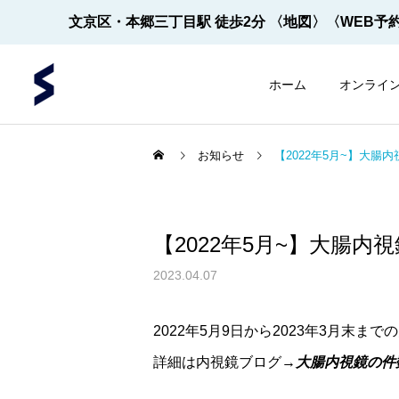
文京区・本郷三丁目駅 徒歩2分
〈地図〉
〈WEB予
ホーム
オンライ
お知らせ
【2022年5月~】大腸
【2022年5月~】大腸内
内視鏡
内視鏡
2023.04.07
内視鏡の先端！
【2022年5月～】大腸内視
2022年5月9日から2023年3月末
鏡の件数 ※2026年8月1
詳細は内視鏡ブログ→
大腸内視鏡の件
日更新