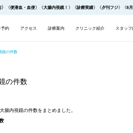
約〉
〈便潜血・血便〉
〈大腸内視鏡！〉
〈診療実績〉
〈夕刊フジ〉
〈8
ン予約
アクセス
診療案内
クリニック紹介
スタッフ
内視鏡の件数
視鏡の件数
内視鏡
内視鏡
大腸内視鏡の下剤を院内で
大腸内視鏡の下剤は早すぎ
までの大腸内視鏡の件数をまとめました。
飲めます！
てもダメ！
数