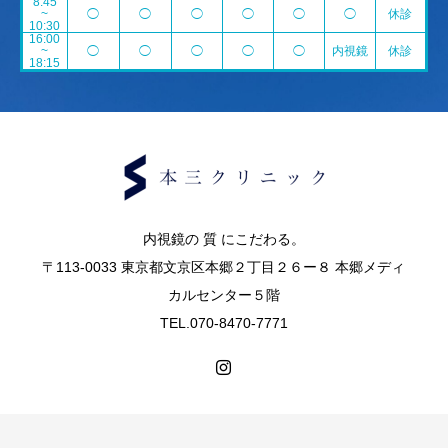
8:45
~
◯
◯
◯
◯
◯
◯
休診
10:30
16:00
~
◯
◯
◯
◯
◯
内視鏡
休診
18:15
内視鏡の 質 にこだわる。
〒113-0033 東京都文京区本郷２丁目２６ー８ 本郷メディ
カルセンター５階
TEL.070-8470-7771