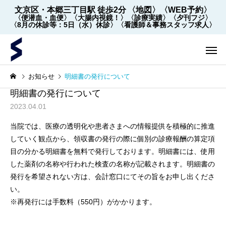
文京区・本郷三丁目駅 徒歩2分
〈地図〉
〈WEB予約〉
〈便潜血・血便〉
〈大腸内視鏡！〉
〈診療実績〉
〈夕刊フジ〉
〈8月の休診等：5日（水）休診〉
〈看護師＆事務スタッフ求人〉
お知らせ
明細書の発行について
明細書の発行について
2023.04.01
当院では、医療の透明化や患者さまへの情報提供を積極的に推進
していく観点から、領収書の発行の際に個別の診療報酬の算定項
目の分かる明細書を無料で発行しております。明細書には、使用
内視鏡
内視鏡
した薬剤の名称や行われた検査の名称が記載されます。明細書の
発行を希望されない方は、会計窓口にてその旨をお申し出くださ
【2022年5月～】大腸内視
大腸内視鏡の下剤を院
い。
※再発行には手数料（550円）がかかります。
鏡の件数 ※2026年8月1
飲めます！
日更新