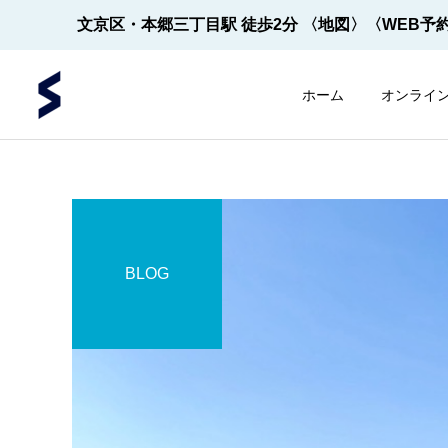
文京区・本郷三丁目駅 徒歩2分
〈地図〉
〈WEB予
ホーム
オンライ
BLOG
内視鏡
内視鏡
内視鏡の先端！
【2022年5月～】大腸内視
鏡の件数 ※2026年8月1
日更新