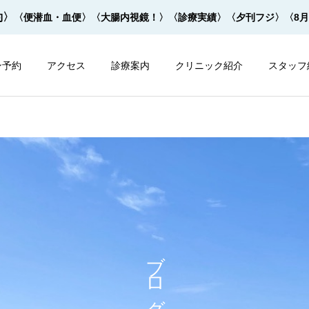
約〉
〈便潜血・血便〉
〈大腸内視鏡！〉
〈診療実績〉
〈夕刊フジ〉
〈8
ン予約
アクセス
診療案内
クリニック紹介
スタッフ
内視鏡
内視鏡
大腸内視鏡の下剤を院内で
大腸内視鏡の下剤は早すぎ
ブログ
飲めます！
てもダメ！