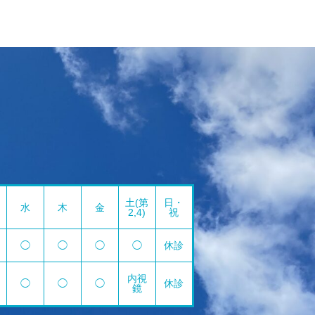
土(第
日・
水
木
金
2,4)
祝
◯
◯
◯
◯
休診
内視
◯
◯
◯
休診
鏡