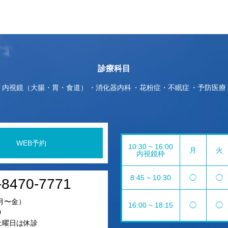
診療科目
内視鏡（大腸・胃・食道）
消化器内科
花粉症・不眠症
予防医療
WEB予約
10:30 ~ 16:00
月
火
内視鏡枠
8:45 ~ 10:30
◯
◯
-8470-7771
月〜金）
16:00 ~ 18:15
◯
◯
0
5土曜日は休診