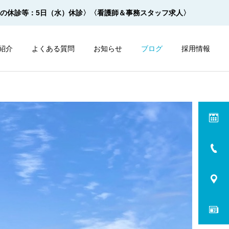
月の休診等：5日（水）休診〉
〈看護師＆事務スタッフ求人〉
紹介
よくある質問
お知らせ
ブログ
採用情報
内視鏡
内視鏡
サルプレップの飲み方 ２杯
モビプレップの飲み方 ２杯
１杯法【動画】
１杯法【動画】