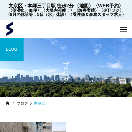
文京区・本郷三丁目駅 徒歩2分
〈地図〉
〈WEB予約〉
〈便潜血・血便〉
〈大腸内視鏡！〉
〈診療実績〉
〈夕刊フジ〉
〈8月の休診等：5日（水）休診〉
〈看護師＆事務スタッフ求人〉
BLOG
ブログ
内視鏡
内視鏡
ブログ
内覧会
【2022年5月～】大腸内視
大腸内視鏡の下剤を院
鏡の件数 ※2026年8月1
飲めます！
日更新