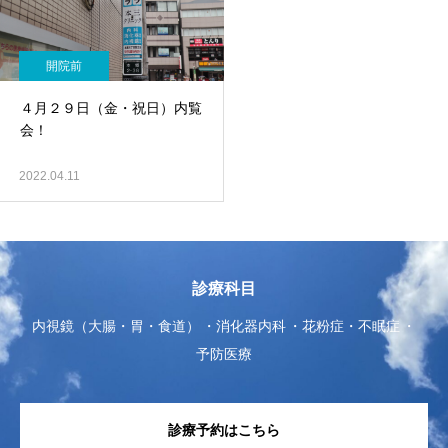
開院前
４月２９日（金・祝日）内覧
会！
2022.04.11
診療科目
内視鏡（大腸・胃・食道）
消化器内科
花粉症・不眠症
予防医療
診療予約はこちら