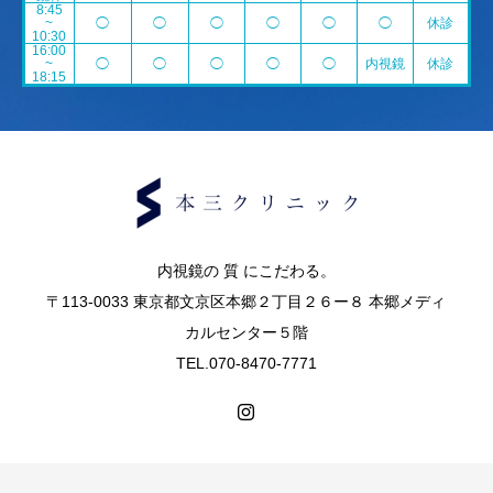
8:45
~
◯
◯
◯
◯
◯
◯
休診
10:30
16:00
~
◯
◯
◯
◯
◯
内視鏡
休診
18:15
内視鏡の 質 にこだわる。
〒113-0033 東京都文京区本郷２丁目２６ー８ 本郷メディ
カルセンター５階
TEL.070-8470-7771