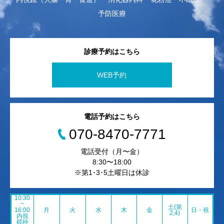
予防医療
診療予約はこちら
WEB予約
電話予約はこちら
070-8470-7771
電話受付（月〜金）
8:30〜18:00
※第1･3･5土曜日は休診
10:30
~
土(第
16:00
月
火
水
木
金
日・祝
2,4)
内視
鏡枠