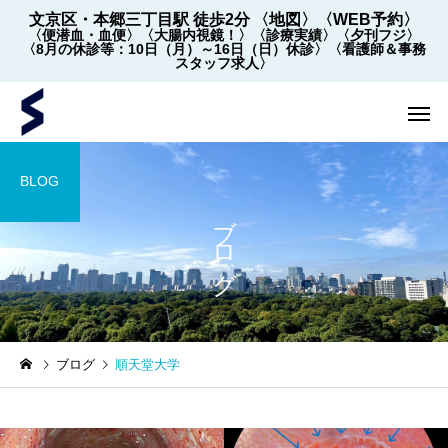
文京区・本郷三丁目駅 徒歩2分
〈地図〉
〈WEB予約〉
〈便潜血・血便〉
〈大腸内視鏡！〉
〈診療実績〉
〈夕刊フジ〉
〈8月の休診等：10日（月）～16日（日）休診〉
〈看護師＆事務
スタッフ求人〉
BLOG
ブログ
内視鏡
内視鏡
ブログ
順天堂大学
【2022年5月～】大腸内視
大腸内視鏡の下剤を院
鏡の件数 ※2026年8月1
飲めます！
日更新