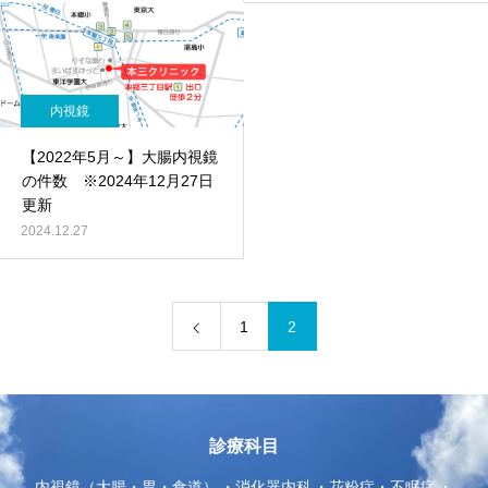
内視鏡
【2022年5月～】大腸内視鏡
の件数 ※2024年12月27日
更新
2024.12.27
1
2
診療科目
内視鏡（大腸・胃・食道）
消化器内科
花粉症・不眠症