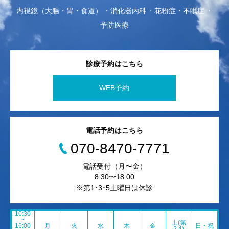
内視鏡（大腸・胃・食道）
消化器内科
花粉症・不眠症
予防医療
診療予約はこちら
WEB予約
電話予約はこちら
070-8470-7771
電話受付（月〜金）
8:30〜18:00
※第1･3･5土曜日は休診
10:30
~
土(第
16:00
月
火
水
木
金
日・祝