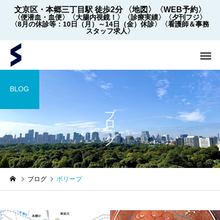
文京区・本郷三丁目駅 徒歩2分
〈地図〉
〈WEB予約〉
〈便潜血・血便〉
〈大腸内視鏡！〉
〈診療実績〉
〈夕刊フジ〉
〈8月の休診等：10日（月）～14日（金）休診〉
〈看護師＆事務
スタッフ求人〉
BLOG
ブログ
内視鏡
内視鏡
ブログ
ポリープ
【2022年5月～】大腸内視
大腸内視鏡の下剤を院
鏡の件数 ※2026年8月1
飲めます！
日更新