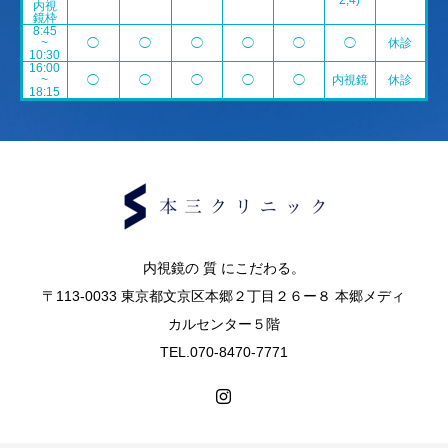
2,4)
内視
鏡枠
8:45
~
◯
◯
◯
◯
◯
◯
休診
10:30
16:00
~
◯
◯
◯
◯
◯
内視鏡
休診
18:15
内視鏡の 質 にこだわる。
〒113-0033 東京都文京区本郷２丁目２６ー８ 本郷メディ
カルセンター５階
TEL.070-8470-7771