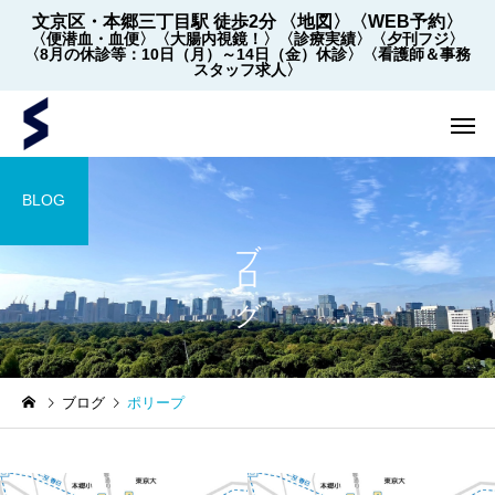
文京区・本郷三丁目駅 徒歩2分
〈地図〉
〈WEB予約〉
〈便潜血・血便〉
〈大腸内視鏡！〉
〈診療実績〉
〈夕刊フジ〉
〈8月の休診等：10日（月）～14日（金）休診〉
〈看護師＆事務
スタッフ求人〉
BLOG
ブログ
内視鏡
内視鏡
ブログ
ポリープ
【2022年5月～】大腸内視
大腸内視鏡の下剤を院
鏡の件数 ※2026年8月1
飲めます！
日更新