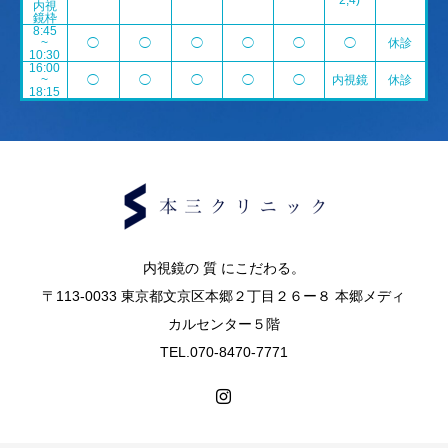
2,4)
内視
鏡枠
8:45
~
◯
◯
◯
◯
◯
◯
休診
10:30
16:00
~
◯
◯
◯
◯
◯
内視鏡
休診
18:15
内視鏡の 質 にこだわる。
〒113-0033 東京都文京区本郷２丁目２６ー８ 本郷メディ
カルセンター５階
TEL.070-8470-7771