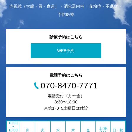
内視鏡（大腸・胃・食道）
消化器内科
花粉症・不眠症
予防医療
診療予約はこちら
WEB予約
電話予約はこちら
070-8470-7771
電話受付（月〜金）
8:30〜18:00
※第1･3･5土曜日は休診
10:30
~
土(第
16:00
月
火
水
木
金
日・祝