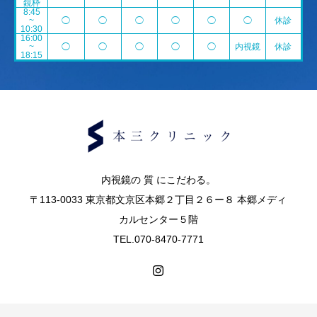
鏡枠
8:45
~
◯
◯
◯
◯
◯
◯
休診
10:30
16:00
~
◯
◯
◯
◯
◯
内視鏡
休診
18:15
内視鏡の 質 にこだわる。
〒113-0033 東京都文京区本郷２丁目２６ー８ 本郷メディ
カルセンター５階
TEL.070-8470-7771