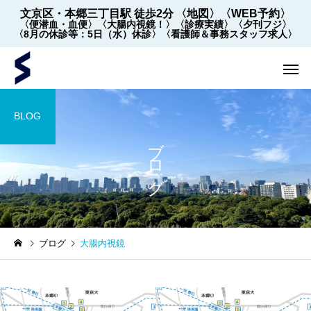
文京区・本郷三丁目駅 徒歩2分
〈地図〉
〈WEB予約〉
〈便潜血・血便〉
〈大腸内視鏡！〉
〈診療実績〉
〈夕刊フジ〉
〈8月の休診等：5日（水）休診〉
〈看護師＆事務スタッフ求人〉
BLOG
ブログ
内視鏡
内視鏡
ブログ
大腸内視鏡
【2022年5月～】大腸内視
大腸内視鏡の下剤を院
鏡の件数 ※2026年8月1
飲めます！
日更新