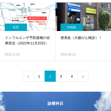
疾患
内視鏡
インフルエンザ予防接種の在
便潜血（大腸がん検診）！
庫状況（2022年11月20日）
2022.11.20
2022.06.22
1
2
3
4
診療科目