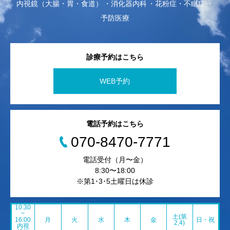
内視鏡（大腸・胃・食道）
消化器内科
花粉症・不眠症
予防医療
診療予約はこちら
WEB予約
電話予約はこちら
070-8470-7771
電話受付（月〜金）
8:30〜18:00
※第1･3･5土曜日は休診
10:30
~
土(第
16:00
月
火
水
木
金
日・祝
2,4)
内視