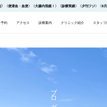
約〉
〈便潜血・血便〉
〈大腸内視鏡！〉
〈診療実績〉
〈夕刊フジ〉
〈8
ン予約
アクセス
診療案内
クリニック紹介
スタッフ
内視鏡
内視鏡
大腸内視鏡の下剤を院内で
大腸内視鏡の下剤は早すぎ
ブログ
飲めます！
てもダメ！