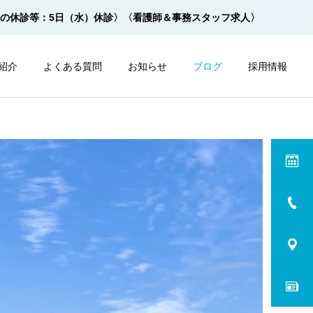
月の休診等：5日（水）休診〉
〈看護師＆事務スタッフ求人〉
紹介
よくある質問
お知らせ
ブログ
採用情報
内視鏡
内視鏡
サルプレップの飲み方 ２杯
モビプレップの飲み方 ２杯
１杯法【動画】
１杯法【動画】