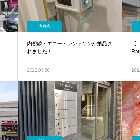
内視鏡
内視鏡・エコー・レントゲンが納品さ
【1
れました！
Ra
2022.03.30
202