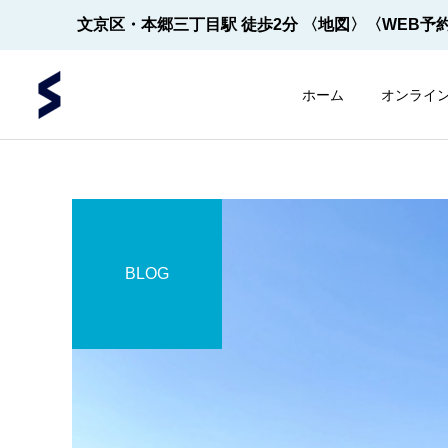
文京区・本郷三丁目駅 徒歩2分
〈地図〉
〈WEB予
ホーム
オンライ
BLOG
内視鏡
内視鏡
内視鏡の先端！
【2022年5月～】大腸内視
鏡の件数 ※2026年8月1
日更新