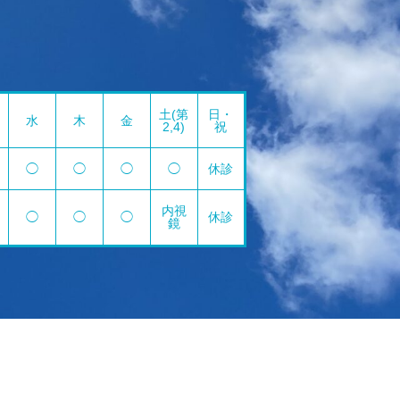
土(第
日・
水
木
金
2,4)
祝
◯
◯
◯
◯
休診
内視
◯
◯
◯
休診
鏡