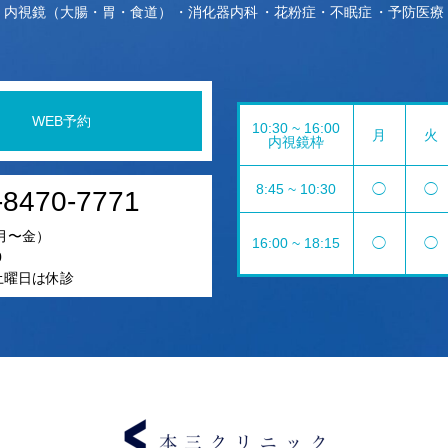
内視鏡（大腸・胃・食道）
消化器内科
花粉症・不眠症
予防医療
WEB予約
10:30 ~ 16:00
月
火
内視鏡枠
8:45 ~ 10:30
◯
◯
-8470-7771
月〜金）
16:00 ~ 18:15
◯
◯
0
5土曜日は休診